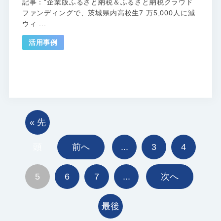
記事：“企業版ふるさと納税＆ふるさと納税クラウド
ファンディングで、茨城県内高校生7 万5,000人に減
ウィ ...
活用事例
« 先
頭
前へ
...
3
4
5
6
7
...
次へ
最後